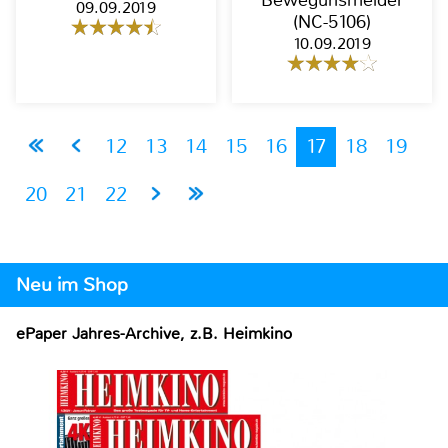
Bewegunsmelder
09.09.2019
(NC-5106)
10.09.2019
12
13
14
15
16
17
18
19
20
21
22
Neu im Shop
ePaper Jahres-Archive, z.B. Heimkino