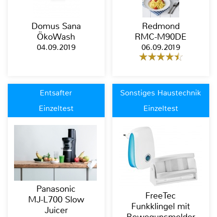
Domus Sana
Redmond
ÖkoWash
RMC-M90DE
04.09.2019
06.09.2019
Entsafter
Sonstiges Haustechnik
Einzeltest
Einzeltest
Panasonic
FreeTec
MJ-L700 Slow
Funkklingel mit
Juicer