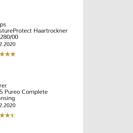
ips
tureProtect Haartrockner
280/00
2.2020
rer
5 Pureo Complete
ansing
2.2020