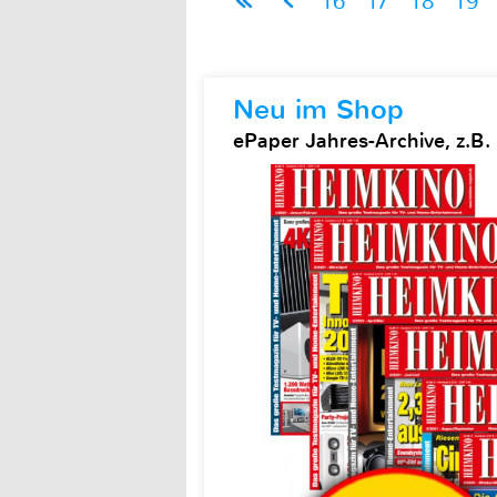
16
17
18
19
Neu im Shop
ePaper Jahres-Archive, z.B.