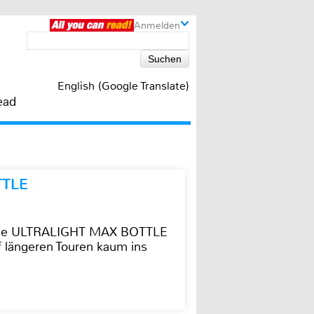
Anmelden
English (Google Translate)
ead
TTLE
t die ULTRALIGHT MAX BOTTLE
f längeren Touren kaum ins