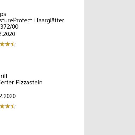
ips
tureProtect Haarglätter
372/00
2.2020
ill
ierter Pizzastein
2.2020