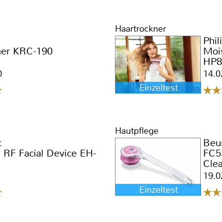
Haartrockner
Phil
her KRC-190
Mois
HP8
0
14.0
Einzeltest
Hautpflege
c
Beu
 RF Facial Device EH-
FC5
Cle
19.0
Einzeltest