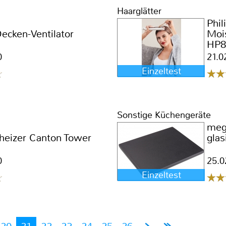
Haarglätter
Phil
ecken-Ventilator
Mois
HP8
0
21.0
Einzeltest
Sonstige Küchengeräte
megr
eizer Canton Tower
glas
0
25.0
Einzeltest