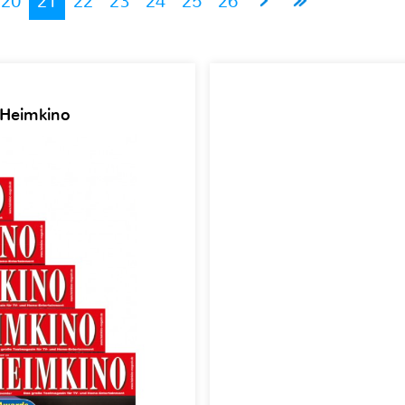
20
21
22
23
24
25
26
 Heimkino