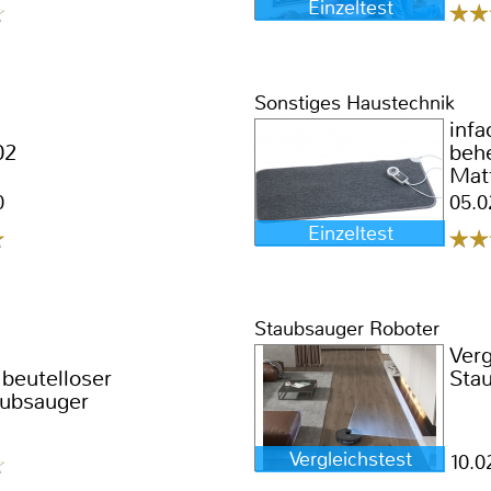
Einzeltest
Sonstiges Haustechnik
infa
02
behe
Mat
0
05.0
Einzeltest
Staubsauger Roboter
Verg
 beutelloser
Sta
aubsauger
Vergleichstest
10.0