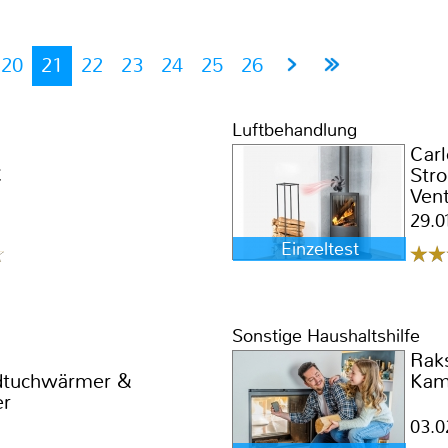
20
21
22
23
24
25
26
Luftbehandlung
Carl
C
Str
Vent
29.0
Einzeltest
Sonstige Haushaltshilfe
Rak
dtuchwärmer &
Kam
er
03.0