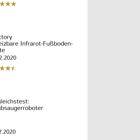
ctory
izbare Infrarot-Fußboden-
te
2.2020
leichstest:
ubsaugerroboter
2.2020