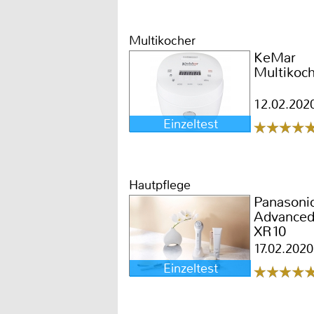
Multikocher
KeMar
Multikoc
12.02.202
Einzeltest
Hautpflege
Panasoni
Advanced
XR10
17.02.2020
Einzeltest