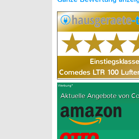
Einstiegsklass
Comedes LTR 100 Luften
Werbung*
Aktuelle Angebote von C