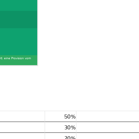
tl. eine Provision vom
50%
30%
20%