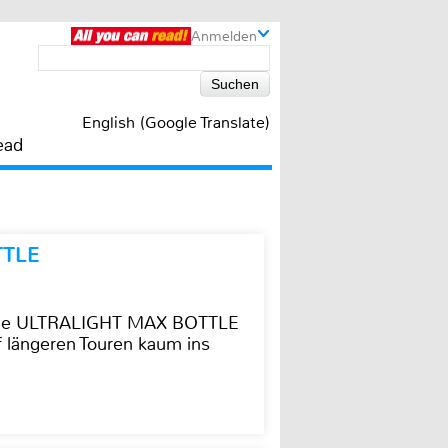
Anmelden
English (Google Translate)
ead
TTLE
t die ULTRALIGHT MAX BOTTLE
f längeren Touren kaum ins