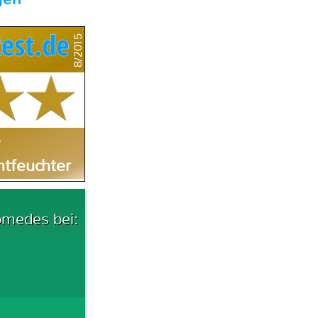
8/2015
e
tfeuchter
omedes bei: