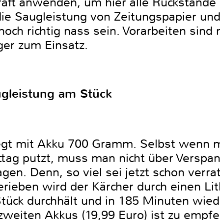
ft anwenden, um hier alle Rückstände 
 die Saugleistung von Zeitungspapier un
och richtig nass sein. Vorarbeiten sind n
er zum Einsatz.
ugleistung am Stück
t mit Akku 700 Gramm. Selbst wenn ma
tag putzt, muss man nicht über Versp
agen. Denn, so viel sei jetzt schon verra
erieben wird der Kärcher durch einen Li
tück durchhält und in 185 Minuten wiede
zweiten Akkus (19,99 Euro) ist zu empf