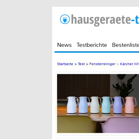
News
Testberichte
Bestenlist
Startseite
>
Test
>
Fensterreiniger
>
Kärcher W