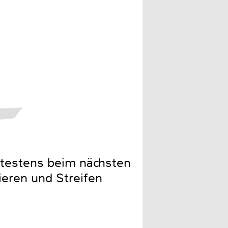
700 Gramm bringt der WV 5
pätestens beim nächsten
ieren und Streifen