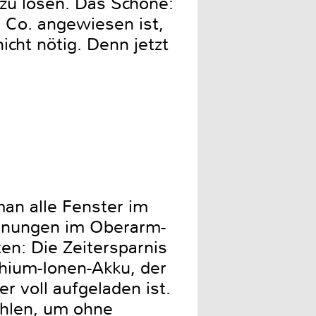
zu lösen. Das Schöne:
d Co. angewiesen ist,
icht nötig. Denn jetzt
n alle Fenster im
annungen im Oberarm-
ten: Die Zeitersparnis
thium-Ionen-Akku, der
r voll aufgeladen ist.
ehlen, um ohne