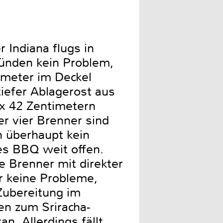
 Indiana flugs in
ünden kein Problem,
ometer im Deckel
tiefer Ablagerost aus
 x 42 Zentimetern
 vier Brenner sind
n überhaupt kein
es BBQ weit offen.
die Brenner mit direkter
r keine Probleme,
Zubereitung im
en zum Sriracha-
. Allerdings fällt