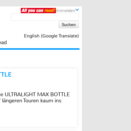
Anmelden
English (Google Translate)
ead
TTLE
t die ULTRALIGHT MAX BOTTLE
f längeren Touren kaum ins