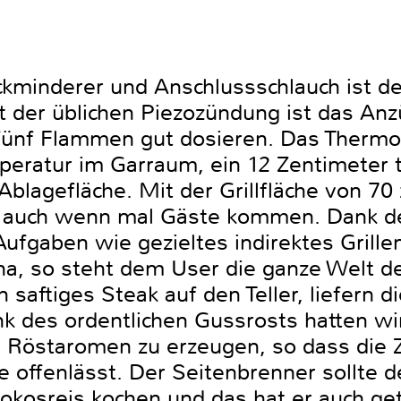
kminderer und Anschlussschlauch ist der
 der üblichen Piezozündung ist das Anz
 fünf Flammen gut dosieren. Das Therm
mperatur im Garraum, ein 12 Zentimeter 
Ablagefläche. Mit der Grillfläche von 70
auch wenn mal Gäste kommen. Dank der
ufgaben wie gezieltes indirektes Grille
a, so steht dem User die ganze Welt d
in saftiges Steak auf den Teller, liefern 
k des ordentlichen Gussrosts hatten wi
 Röstaromen zu erzeugen, so dass die 
ffenlässt. Der Seitenbrenner sollte d
osreis kochen und das hat er auch getan