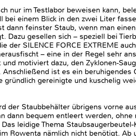
ch nur im Testlabor beweisen kann, bel
oll bei einem Blick in den zwei Liter fas
st dann feinster Staub, wenn man einen
. Dazu gesellen sich – speziell bei Tier
die der SILENCE FORCE EXTREME auch 
erausfischt – eine in der Regel sehr an
t und motiviert dazu, den Zyklonen-Saug
. Anschließend ist es ein beruhigendes 
 gründlich gereinigte und kuschelig we
rd der Staubbehälter übrigens vorne a
n dann bequem entleert werden, ohne 
Das leidige Thema Staubsaugerbeutel-K
eim Rowenta nämlich nicht benötigt. Ab