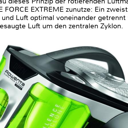
u dieses Prinzip der rotierenden Luftm
 FORCE EXTREME zunutze: Ein zweistu
b und Luft optimal voneinander getrennt
angesaugte Luft um den zentralen Zyklon.