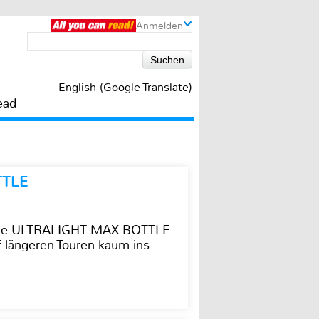
Anmelden
English (Google Translate)
ead
TTLE
t die ULTRALIGHT MAX BOTTLE
f längeren Touren kaum ins