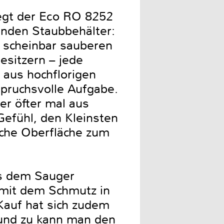
egt der Eco RO 8252
senden Staubbehälter:
 scheinbar sauberen
besitzern – jede
aus hochflorigen
spruchsvolle Aufgabe.
er öfter mal aus
Gefühl, den Kleinsten
iche Oberfläche zum
us dem Sauger
mit dem Schmutz in
auf hat sich zudem
 und zu kann man den