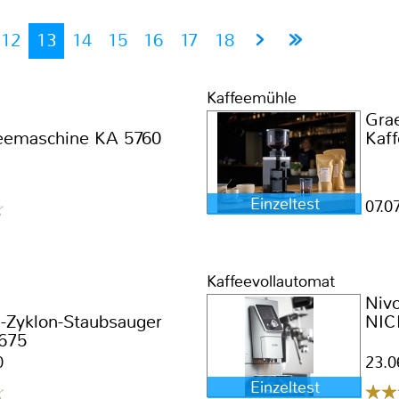
12
13
14
15
16
17
18
Kaffeemühle
Gra
feemaschine KA 5760
Kaf
“
Einzeltest
07.0
Kaffeevollautomat
Niv
u-Zyklon-Staubsauger
NIC
675
0
23.0
Einzeltest