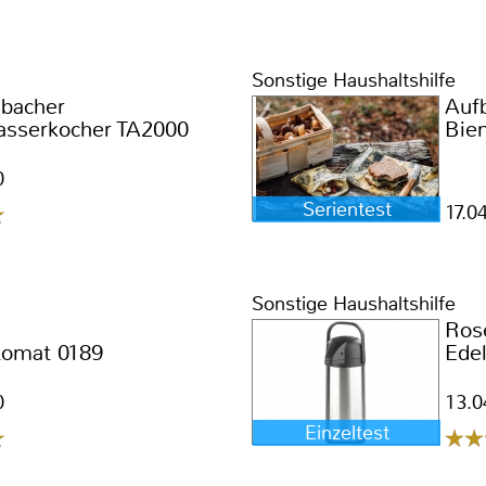
Sonstige Haushaltshilfe
bacher
Auf
asserkocher TA2000
Bie
0
Serientest
17.0
Sonstige Haushaltshilfe
Ros
tomat 0189
Edel
0
13.0
Einzeltest