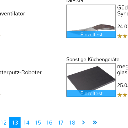
Messer
Güd
hventilator
Syn
24.0
Einzeltest
Sonstige Küchengeräte
megr
sterputz-Roboter
glas
25.0
Einzeltest
12
13
14
15
16
17
18