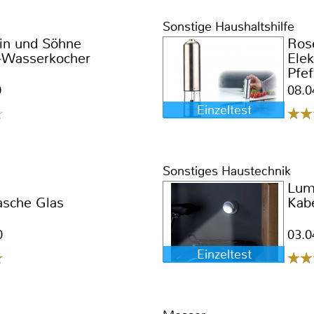
Sonstige Haushaltshilfe
in und Söhne
Ros
l-Wasserkocher
Elek
Pfe
0
08.0
Einzeltest
Sonstiges Haustechnik
Lum
asche Glas
Kabe
0
03.0
Einzeltest