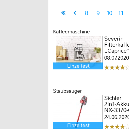
8
9
10
11
Kaffeemaschine
Severin
Filterkaf
„Caprice
08.07.2020
Einzeltest
Staubsauger
Sichler
2in1-Akk
NX-3370-
24.06.202
Einzeltest