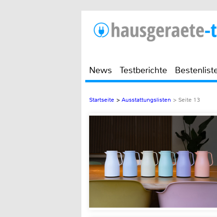
News
Testberichte
Bestenlist
Startseite
>
Ausstattungslisten
>
Seite 13