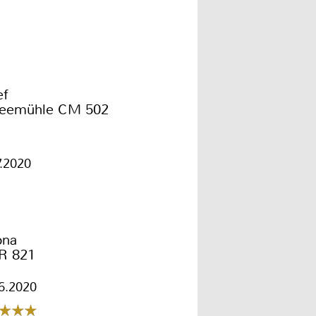
ef
feemühle CM 502
7.2020
ona
R 821
6.2020