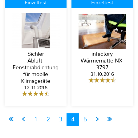
Einzeltest
Einzeltest
Sichler
infactory
Abluft-
Wärmematte NX-
Fensterabdichtung
3797
für mobile
31.10.2016
Klimageräte
12.11.2016
1
2
3
4
5