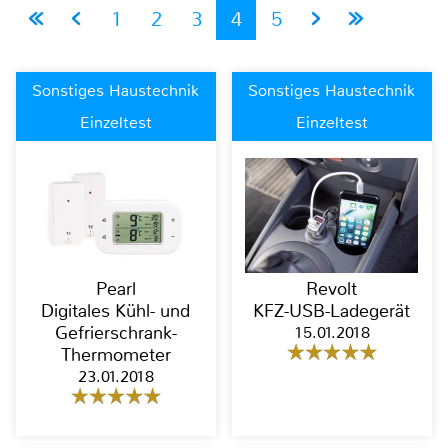
1
2
3
4
5
Sonstiges Haustechnik
Sonstiges Haustechnik
Einzeltest
Einzeltest
Pearl
Revolt
Digitales Kühl- und
KFZ-USB-Ladegerät
Gefrierschrank-
15.01.2018
Thermometer
23.01.2018