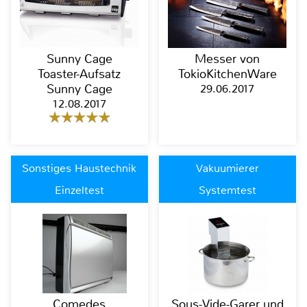
Sunny Cage
Messer von
Toaster-Aufsatz
TokioKitchenWare
Sunny Cage
29.06.2017
12.08.2017
Sonstiges Haustechnik
Vakuumierer
Einzeltest
Systemtest
Comedes
Sous-Vide-Garer und