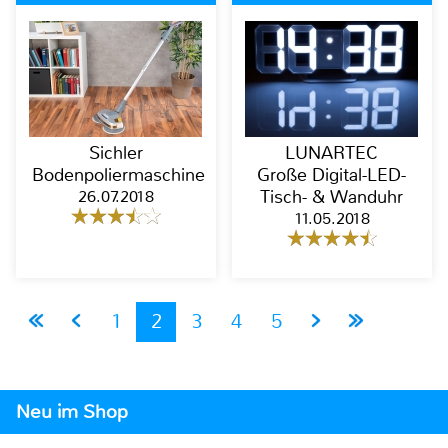
Sichler
LUNARTEC
Bodenpoliermaschine
Große Digital-LED-
26.07.2018
Tisch- & Wanduhr
11.05.2018
1
2
3
4
5
Neu im Shop