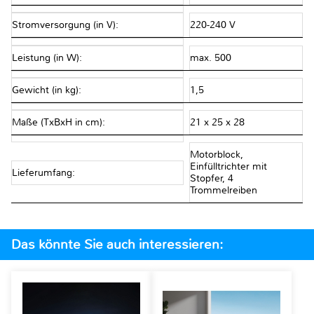
Stromversorgung (in V):
220-240 V
Leistung (in W):
max. 500
Gewicht (in kg):
1,5
Maße (TxBxH in cm):
21 x 25 x 28
Motorblock,
Einfülltrichter mit
Lieferumfang:
Stopfer, 4
Trommelreiben
Das könnte Sie auch interessieren: