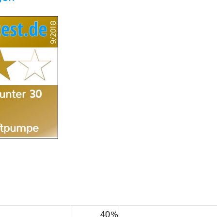
9/2018
unter 30
uftpumpe
40%