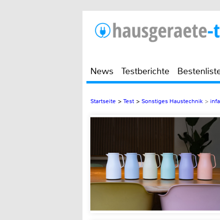
News
Testberichte
Bestenlist
Startseite
>
Test
>
Sonstiges Haustechnik
>
inf