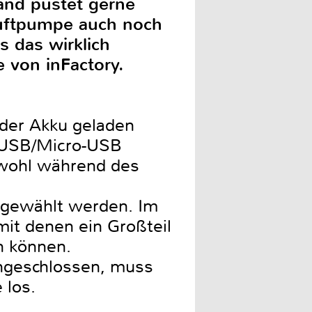
and pustet gerne
 Luftpumpe auch noch
 das wirklich
 von inFactory.
der Akku geladen
e USB/Micro-USB
owohl während des
sgewählt werden. Im
mit denen ein Großteil
n können.
ngeschlossen, muss
 los.