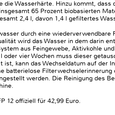
sie die Wasserhärte. Hinzu kommt, dass d
nsgesamt 65 Prozent biobasierten Materi
esamt 2,4 l, davon 1,4 l gefiltertes Was
nkwasser durch eine wiederverwendbare F
lität wird das Wasser in dem darin ent
 System aus Feingewebe, Aktivkohle und
0 l oder vier Wochen muss dieser getau
 ist, kann das Wechseldatum auf der I
e batterielose Filterwechselerinnerung 
estellt werden. Die Reinigung des Beh
hine.
 12 offiziell für 42,99 Euro.