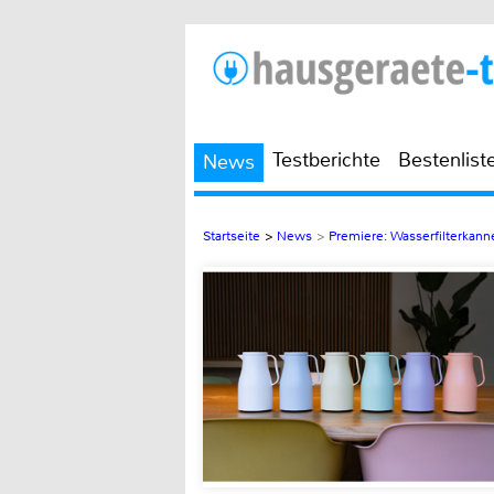
Testberichte
Bestenlist
News
Startseite
>
News
>
Premiere: Wasserfilterkanne