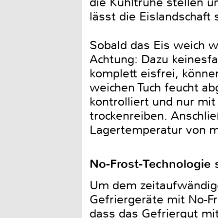
die Kühltruhe stellen 
lässt die Eislandschaft
Sobald das Eis weich wi
Achtung: Dazu keinesfa
komplett eisfrei, könn
weichen Tuch feucht ab
kontrolliert und nur m
trockenreiben. Anschlie
Lagertemperatur von mi
No-Frost-Technologie s
Um dem zeitaufwändigen
Gefriergeräte mit No-F
dass das Gefriergut mit