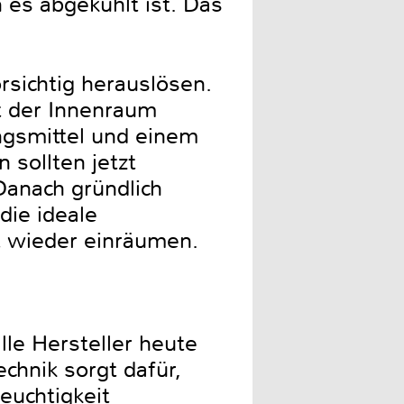
 es abgekühlt ist. Das
rsichtig herauslösen.
t der Innenraum
ngsmittel und einem
 sollten jetzt
Danach gründlich
die ideale
t wieder einräumen.
le Hersteller heute
chnik sorgt dafür,
euchtigkeit