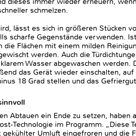
und dieses immer wieder erneuern, wenn
 schneller schmelzen.
rd, lässt es sich in größeren Stücken vo
lls scharfe Gegenstände verwenden. Is
en die Flächen mit einem milden Reinigu
gewischt werden. Auch die Türdichtungen
it klarem Wasser abgewaschen werden. 
ßend das Gerät wieder einschalten, auf 
nus 18 Grad stellen und das Gefriergu
innvoll
 Abtauen ein Ende zu setzen, haben al
rost-Technologie im Programm. „Diese Te
 gekühlter Umluft eingefroren und die F