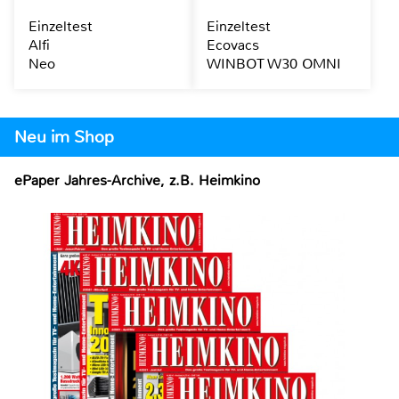
Einzeltest
Einzeltest
Alfi
Ecovacs
Neo
WINBOT W30 OMNI
Neu im Shop
ePaper Jahres-Archive, z.B. Heimkino