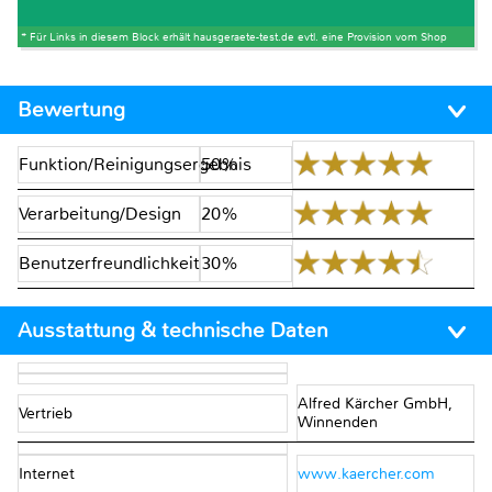
* Für Links in diesem Block erhält hausgeraete-test.de evtl. eine Provision vom Shop
Bewertung
Funktion/Reinigungsergebnis
50%
Verarbeitung/Design
20%
Benutzerfreundlichkeit
30%
Ausstattung & technische Daten
Alfred Kärcher GmbH,
Vertrieb
Winnenden
Internet
www.kaercher.com