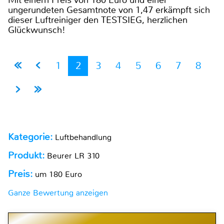
Mit einem Preis von 180 Euro und einer
ungerundeten Gesamtnote von 1,47 erkämpft sich
dieser Luftreiniger den TESTSIEG, herzlichen
Glückwunsch!
1
2
3
4
5
6
7
8
Kategorie:
Luftbehandlung
Produkt:
Beurer LR 310
Preis:
um 180 Euro
Ganze Bewertung anzeigen