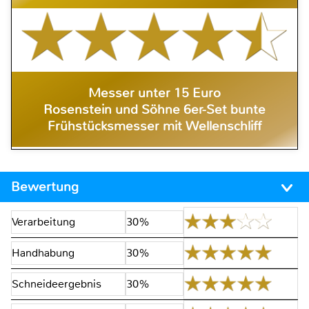
Messer unter 15 Euro
Rosenstein und Söhne 6er-Set bunte
Frühstücksmesser mit Wellenschliff
Bewertung
Verarbeitung
30%
Handhabung
30%
Schneideergebnis
30%