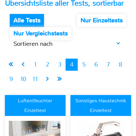
Übersichtsliste aller Tests, sortierbar
Alle Tests
Nur Einzeltests
Nur Vergleichstests
Sortieren nach
1
2
3
4
5
6
7
8
9
10
11
Luftentfeuchter
Sonstiges Haustechnik
Einzeltest
Einzeltest