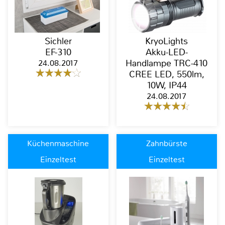
Sichler
KryoLights
EF-310
Akku-LED-
24.08.2017
Handlampe TRC-410
CREE LED, 550lm,
10W, IP44
24.08.2017
Küchenmaschine
Zahnbürste
Einzeltest
Einzeltest