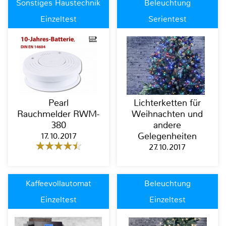
Sonstiges Haustechnik
Beleuchtung
Einzeltest
Serientest
Pearl
Lichterketten für
Rauchmelder RWM-
Weihnachten und
380
andere
17.10.2017
Gelegenheiten
27.10.2017
Kaffeevollautomat
Beleuchtung
Einzeltest
Einzeltest