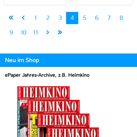
1
2
3
4
5
6
7
8
9
10
11
Neu im Shop
ePaper Jahres-Archive, z.B. Heimkino