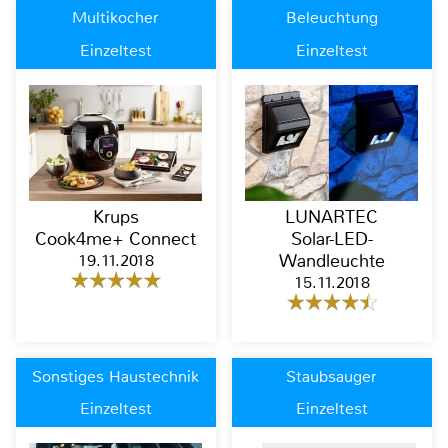
Multikocher
Beleuchtung
Einzeltest
Einzeltest
Krups
LUNARTEC
Cook4me+ Connect
Solar-LED-
19.11.2018
Wandleuchte
15.11.2018
Sonstiges Haustechnik
Staubsauger
Einzeltest
Einzeltest