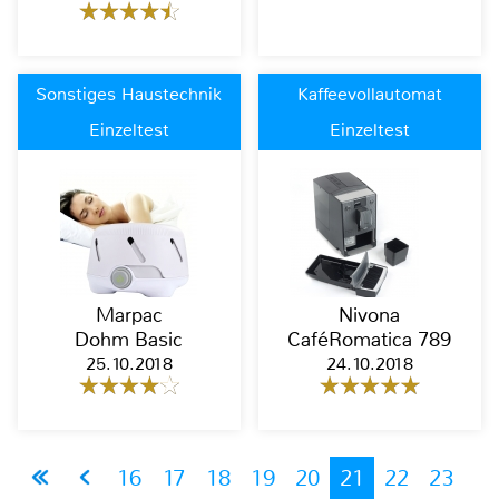
Sonstiges Haustechnik
Kaffeevollautomat
Einzeltest
Einzeltest
Marpac
Nivona
Dohm Basic
CaféRomatica 789
25.10.2018
24.10.2018
16
17
18
19
20
21
22
23