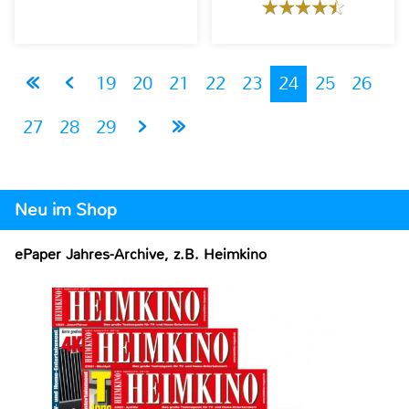
19
20
21
22
23
24
25
26
27
28
29
Neu im Shop
ePaper Jahres-Archive, z.B. Heimkino