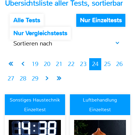
Übersichtsliste aller Tests, sortierbar
Alle Tests
Nur Einzeltests
Nur Vergleichstests
Sortieren nach
19
20
21
22
23
24
25
26
27
28
29
Sonstiges Haustechnik
Luftbehandlung
Einzeltest
Einzeltest