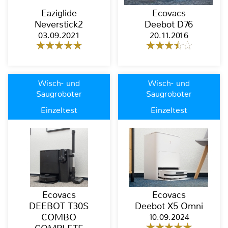
Eaziglide
Ecovacs
Neverstick2
Deebot D76
03.09.2021
20.11.2016
Wisch- und
Wisch- und
Saugroboter
Saugroboter
Einzeltest
Einzeltest
Ecovacs
Ecovacs
DEEBOT T30S
Deebot X5 Omni
COMBO
10.09.2024