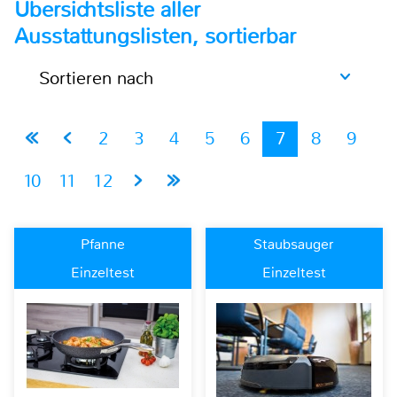
Übersichtsliste aller
Ausstattungslisten, sortierbar
Sortieren nach
2
3
4
5
6
7
8
9
10
11
12
Pfanne
Staubsauger
Einzeltest
Einzeltest