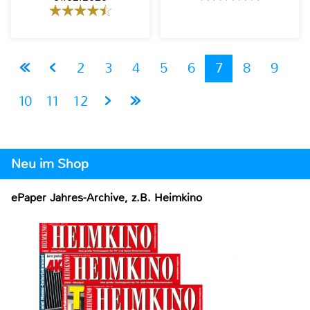
2
3
4
5
6
7
8
9
10
11
12
Neu im Shop
ePaper Jahres-Archive, z.B. Heimkino