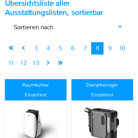
Übersichtsliste aller
Ausstattungslisten, sortierbar
Sortieren nach
3
4
5
6
7
8
9
10
11
12
13
Raumkühler
Dampfreiniger
Einzeltest
Einzeltest