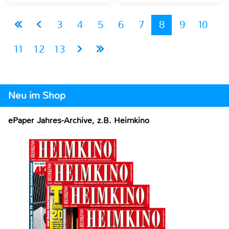
3
4
5
6
7
8
9
10
11
12
13
Neu im Shop
ePaper Jahres-Archive, z.B. Heimkino