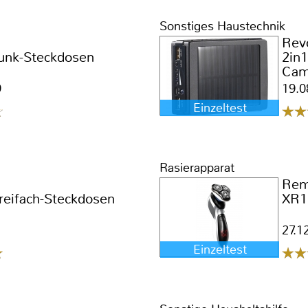
Sonstiges Haustechnik
Rev
Funk-Steckdosen
2in
Cam
9
19.0
Einzeltest
Rasierapparat
Rem
reifach-Steckdosen
XR1
27.1
Einzeltest