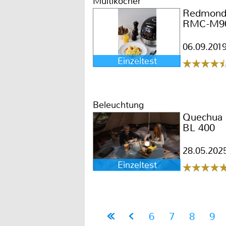
Multikocher
Redmon
RMC-M9
06.09.201
Einzeltest
Beleuchtung
Quechua
BL 400
28.05.202
Einzeltest
6
7
8
9