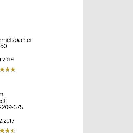
melsbacher
50
9.2019
em
olt
2209-675
2.2017