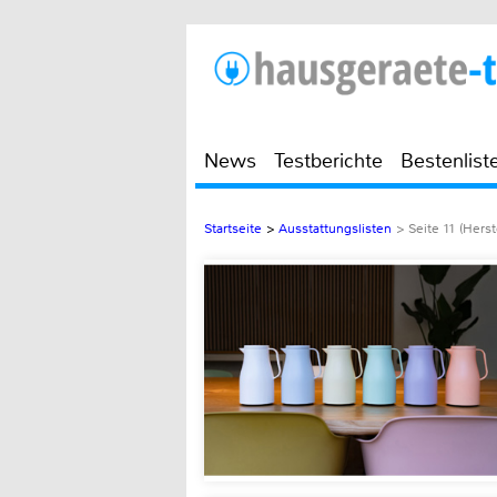
News
Testberichte
Bestenlist
Startseite
>
Ausstattungslisten
>
Seite 11 (Herst