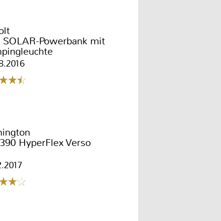
olt
1 SOLAR-Powerbank mit
pingleuchte
8.2016
ington
390 HyperFlex Verso
2.2017