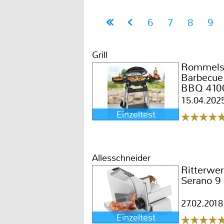
6
7
8
9
Grill
Rommels
Barbecue 
BBQ 410
15.04.202
Einzeltest
Allesschneider
Ritterwe
Serano 9
27.02.2018
Einzeltest