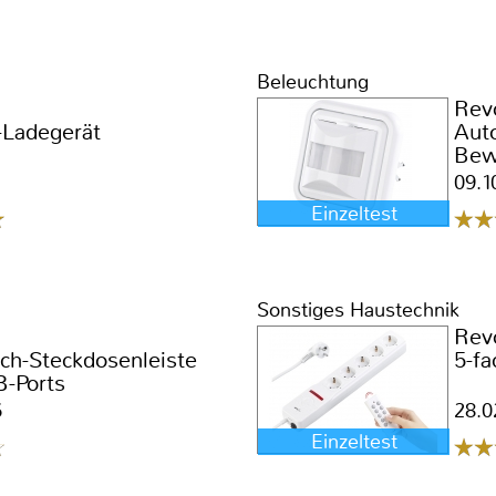
Beleuchtung
Rev
Ladegerät
Auto
Bew
09.1
Einzeltest
Sonstiges Haustechnik
Rev
sch-Steckdosenleiste
5-fa
B-Ports
6
28.0
Einzeltest