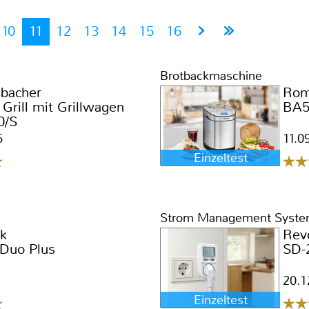
10
11
12
13
14
15
16
Brotbackmaschine
bacher
Rom
Grill mit Grillwagen
BA5
0/S
5
11.0
Einzeltest
Strom Management Syst
rk
Rev
 Duo Plus
SD-
20.1
Einzeltest