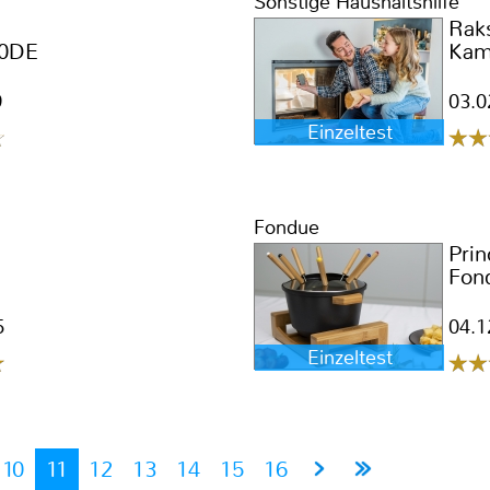
Sonstige Haushaltshilfe
d
Rak
0DE
Kam
9
03.0
Einzeltest
Fondue
Prin
Fon
5
04.1
Einzeltest
10
11
12
13
14
15
16