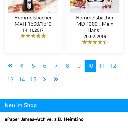
Rommelsbacher
Rommelsbacher
MXH 1500/1510
MD 1000 „Mein
14.11.2017
Hans“
20.02.2019
5
6
7
8
9
10
11
12
13
14
15
Neu im Shop
ePaper Jahres-Archive, z.B. Heimkino