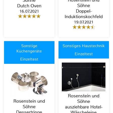
Rosenstein und
Söhne
Söhne
Dutch Oven
Doppel-
16.07.2021
Induktionskochfeld
19.07.2021
Sonstige
Sonstiges Haustechnik
Küchengeräte
Einzeltest
Einzeltest
Rosenstein und
Rosenstein und
Söhne
Söhne
ausziehbare Hotel-
Dessertringe
Wäscheleine