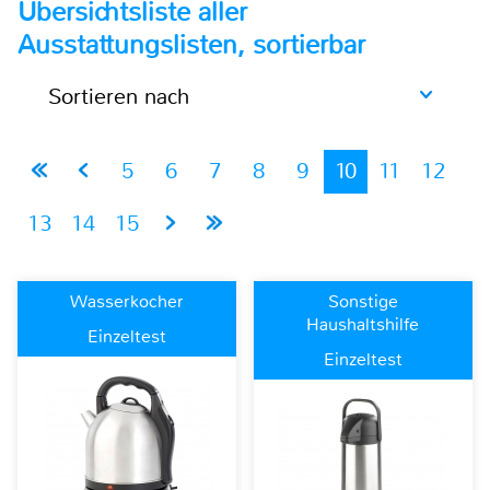
Übersichtsliste aller
Ausstattungslisten, sortierbar
Sortieren nach
5
6
7
8
9
10
11
12
13
14
15
Wasserkocher
Sonstige
Haushaltshilfe
Einzeltest
Einzeltest