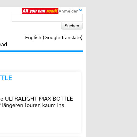
Anmelden
English (Google Translate)
ead
TTLE
t die ULTRALIGHT MAX BOTTLE
f längeren Touren kaum ins