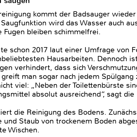
n saugen
nreinigung kommt der Badsauger wieder
e Saugfunktion wird das Wasser auch au
ie Fugen bleiben schimmelfrei.
lte schon 2017 laut einer Umfrage von F
beliebtesten Hausarbeiten. Dennoch is
gen verhindert, dass sich Verschmutzun
s greift man sogar nach jedem Spülgang 
cht viel: „Neben der Toilettenbürste sin
gsmittel absolut ausreichend“, sagt die 
ert die Reinigung des Bodens. Zunächst
e und Staub von trockenem Boden abge
te Wischen.