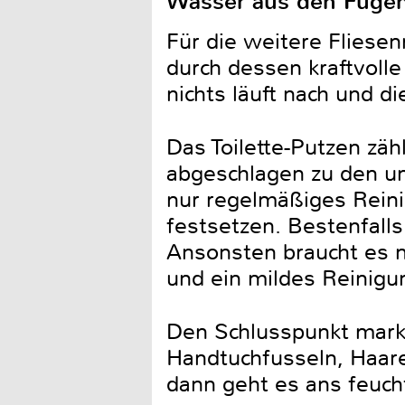
Wasser aus den Fuge
Für die weitere Fliese
durch dessen kraftvoll
nichts läuft nach und d
Das Toilette-Putzen zäh
abgeschlagen zu den un
nur regelmäßiges Reini
festsetzen. Bestenfall
Ansonsten braucht es ni
und ein mildes Reinigun
Den Schlusspunkt marki
Handtuchfusseln, Haar
dann geht es ans feuch