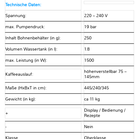
Technische Daten:
Spannung:
220 – 240 V
max. Pumpendruck:
19 bar
Inhalt Bohnenbehälter (in g):
250
Volumen Wassertank (in l):
1.8
max. Leistung (in W):
1500
höhenverstellbar 75 –
Kaffeeauslauf:
145mm
Maße (HxBxT in cm):
445/240/345
Gewicht (in kg):
ca 11 kg
Display / Bedienung /
+
Rezepte
-
Nein
Klasse
Oberklasse