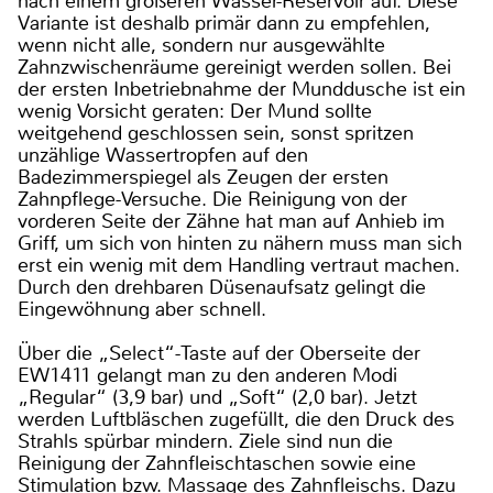
nach einem größeren Wasser-Reservoir auf. Diese
Variante ist deshalb primär dann zu empfehlen,
wenn nicht alle, sondern nur ausgewählte
Zahnzwischenräume gereinigt werden sollen. Bei
der ersten Inbetriebnahme der Munddusche ist ein
wenig Vorsicht geraten: Der Mund sollte
weitgehend geschlossen sein, sonst spritzen
unzählige Wassertropfen auf den
Badezimmerspiegel als Zeugen der ersten
Zahnpflege-Versuche. Die Reinigung von der
vorderen Seite der Zähne hat man auf Anhieb im
Griff, um sich von hinten zu nähern muss man sich
erst ein wenig mit dem Handling vertraut machen.
Durch den drehbaren Düsenaufsatz gelingt die
Eingewöhnung aber schnell.
Über die „Select“-Taste auf der Oberseite der
EW1411 gelangt man zu den anderen Modi
„Regular“ (3,9 bar) und „Soft“ (2,0 bar). Jetzt
werden Luftbläschen zugefüllt, die den Druck des
Strahls spürbar mindern. Ziele sind nun die
Reinigung der Zahnfleischtaschen sowie eine
Stimulation bzw. Massage des Zahnfleischs. Dazu