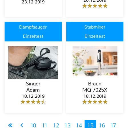
20.12.2019
23.12.2019
Dampfsauger
Stabmixer
Einzeltest
Einzeltest
Singer
Braun
Adam
MQ 7025X
18.12.2019
18.12.2019
10
11
12
13
14
15
16
17