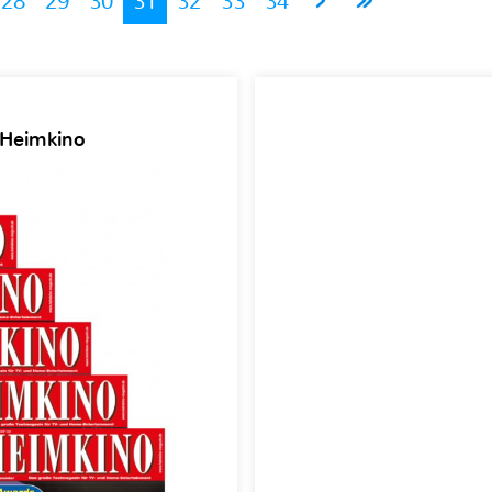
28
29
30
31
32
33
34
 Heimkino