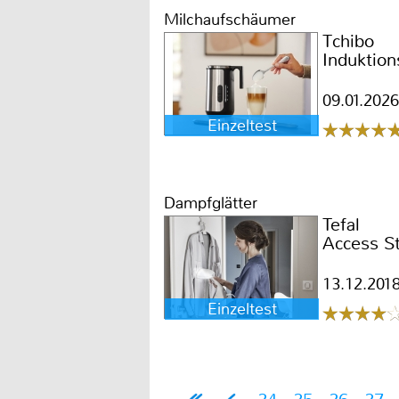
Milchaufschäumer
Tchibo
Induktio
09.01.2026
Einzeltest
Dampfglätter
Tefal
Access S
13.12.201
Einzeltest