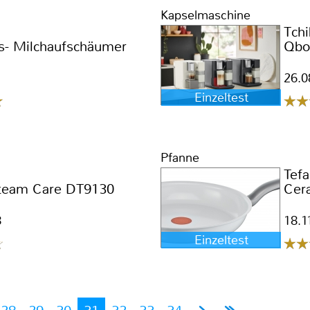
Kapselmaschine
Tch
ns- Milchaufschäumer
Qbo
26.0
Einzeltest
Pfanne
Tefa
team Care DT9130
Cer
8
18.1
Einzeltest