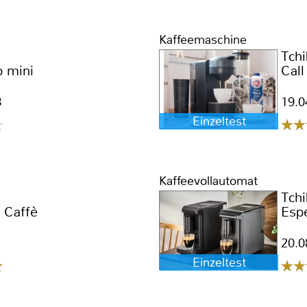
Kaffeemaschine
Tch
o mini
Cal
8
19.0
Einzeltest
Kaffeevollautomat
Tch
 Caffè
Espe
20.0
Einzeltest