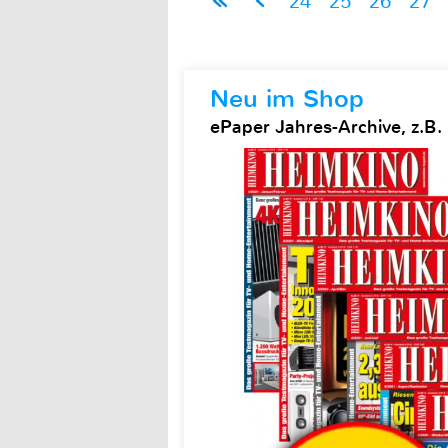
24
25
26
27
Neu im Shop
ePaper Jahres-Archive, z.B.