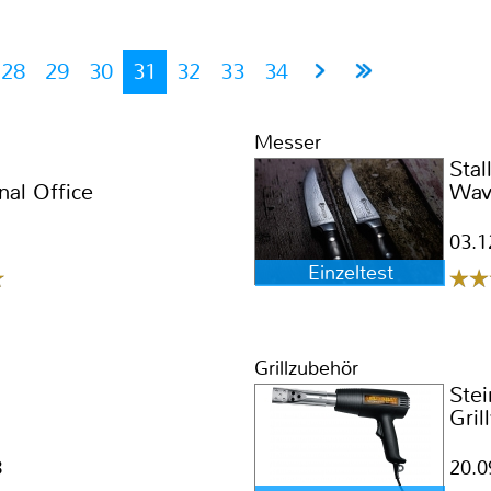
28
29
30
31
32
33
34
Messer
Stal
nal Office
Wav
03.1
Einzeltest
Grillzubehör
Stei
Gril
8
20.0