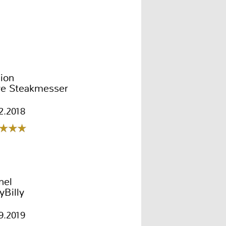
lion
e Steakmesser
2.2018
nel
lyBilly
9.2019