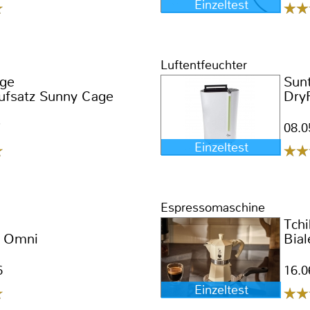
Einzeltest
Luftentfeuchter
ge
Sun
Aufsatz Sunny Cage
DryF
7
08.0
Einzeltest
Espressomaschine
Tch
o Omni
Bial
6
16.0
Einzeltest