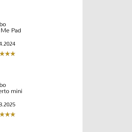
ibo
l Me Pad
4.2024
ibo
rto mini
8.2025