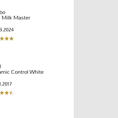
ibo
 Milk Master
8.2024
l
amic Control White
1.2017