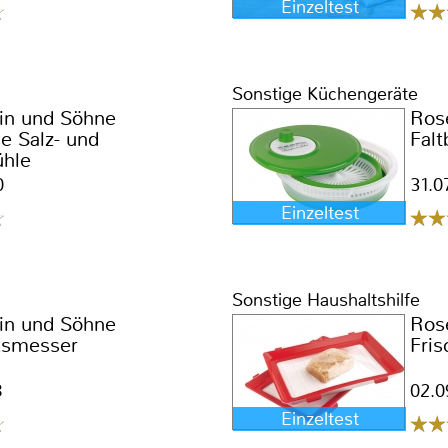
Einzeltest
Sonstige Küchengeräte
in und Söhne
Ros
he Salz- und
Falt
ühle
0
31.0
Einzeltest
Sonstige Haushaltshilfe
in und Söhne
Ros
ksmesser
Fris
8
02.0
Einzeltest